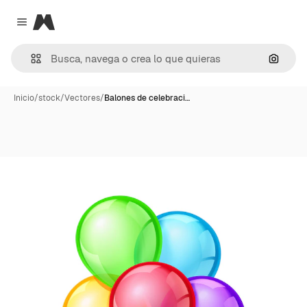
Magnific
Close menu
Buscar
Inicio
/
stock
/
Vectores
/
Balones de celebraci…