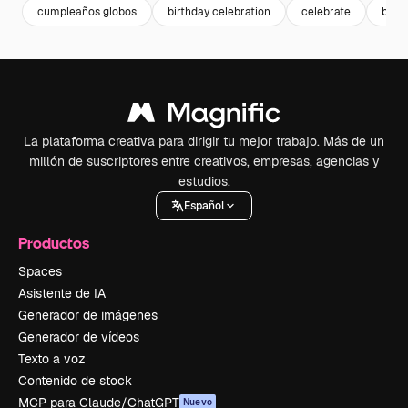
cumpleaños globos
birthday celebration
celebrate
birth
La plataforma creativa para dirigir tu mejor trabajo. Más de un
millón de suscriptores entre creativos, empresas, agencias y
estudios.
Español
Productos
Spaces
Asistente de IA
Generador de imágenes
Generador de vídeos
Texto a voz
Contenido de stock
MCP para Claude/ChatGPT
Nuevo