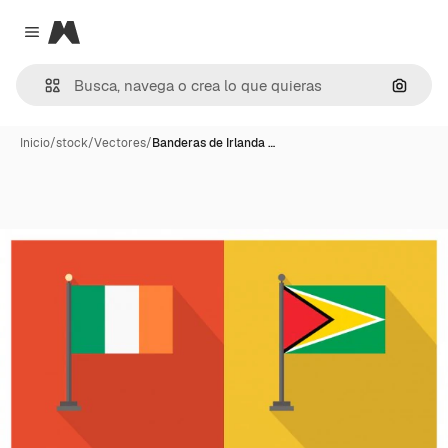
Magnific
Close menu
Buscar
Inicio
/
stock
/
Vectores
/
Banderas de Irlanda …