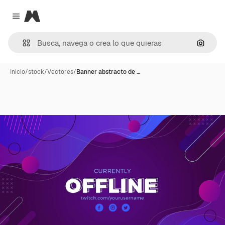
Magnific
Close menu
Buscar
Inicio
/
stock
/
Vectores
/
Banner abstracto de …