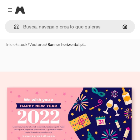
Magnific
Close menu
Buscar
Inicio
/
stock
/
Vectores
/
Banner horizontal pl…