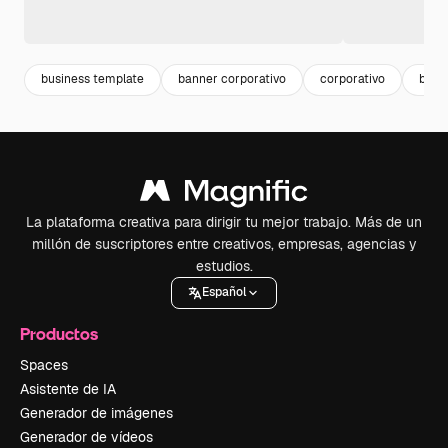
business template
banner corporativo
corporativo
bann
La plataforma creativa para dirigir tu mejor trabajo. Más de un
millón de suscriptores entre creativos, empresas, agencias y
estudios.
Español
Productos
Spaces
Asistente de IA
Generador de imágenes
Generador de vídeos