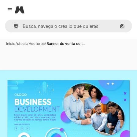
Magnific
Close menu
Buscar
Inicio
/
stock
/
Vectores
/
Banner de venta de t…