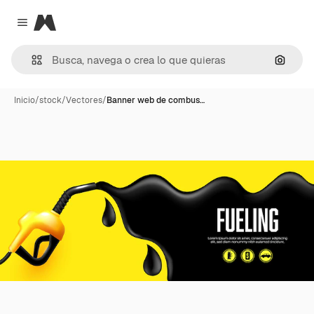
Magnific
Close menu
Buscar
Inicio
/
stock
/
Vectores
/
Banner web de combus…