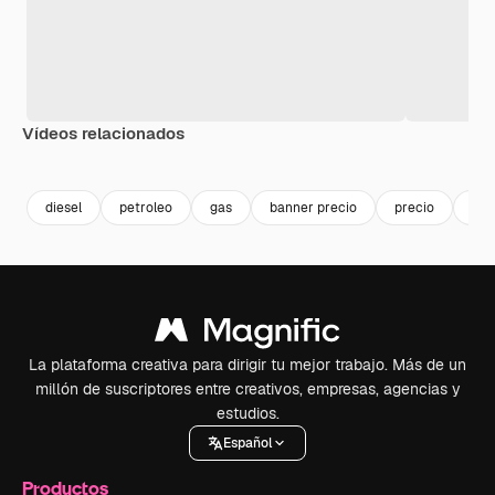
Vídeos relacionados
Premium
Premium
Premium
Premium
diesel
petroleo
gas
banner precio
precio
aut
La plataforma creativa para dirigir tu mejor trabajo. Más de un
millón de suscriptores entre creativos, empresas, agencias y
estudios.
Español
Productos