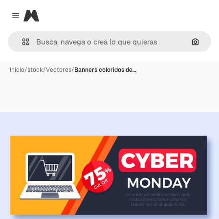
Magnific
Close menu
Buscar
Inicio
/
stock
/
Vectores
/
Banners coloridos de…