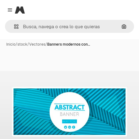
Magnific
Close menu
Buscar
Inicio
/
stock
/
Vectores
/
Banners modernos con…