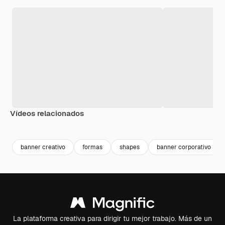
Vídeos relacionados
Premium
Premium
Premium
Premium
banner creativo
formas
shapes
banner corporativo
La plataforma creativa para dirigir tu mejor trabajo. Más de un