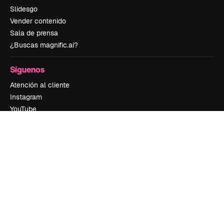
Slidesgo
Vender contenido
Sala de prensa
¿Buscas magnific.ai?
Síguenos
Atención al cliente
Instagram
YouTube
LinkedIn
TikTok
Discord
X
Reddit
Copyright © 2010-
2026
Freepik Company S.L.U.
Todos los derechos
reservados
.