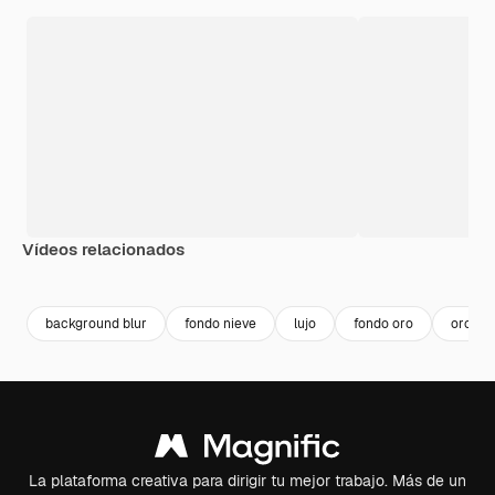
Vídeos relacionados
Premium
Premium
Premium
Premium
Generado p
background blur
fondo nieve
lujo
fondo oro
oro te
La plataforma creativa para dirigir tu mejor trabajo. Más de un