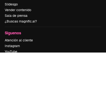
Slidesgo
Vender contenido
Sala de prensa
¿Buscas magnific.ai?
Síguenos
Atención al cliente
Instagram
YouTube
LinkedIn
TikTok
Discord
X
Reddit
Copyright © 2010-
2026
Freepik Company S.L.U.
Todos los derechos
reservados
.