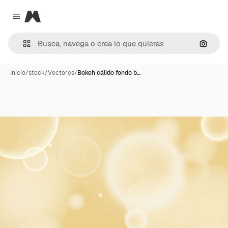
Magnific
Close menu
Buscar
Inicio
/
stock
/
Vectores
/
Bokeh cálido fondo b…