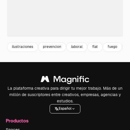
ilustraciones
prevencion
laboral
flat
fuego
p
La plataforma creativa para dirigir tu mejor trabajo. Más de un
millón de suscriptores entre creativos, empresas, agencias y
estudios.
Español
Productos
Spaces