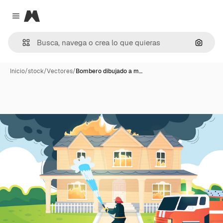
Magnific
Close menu
Buscar
Inicio
/
stock
/
Vectores
/
Bombero dibujado a m…