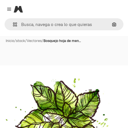
Magnific
Close menu
Buscar
Inicio
/
stock
/
Vectores
/
Bosquejo hoja de men…