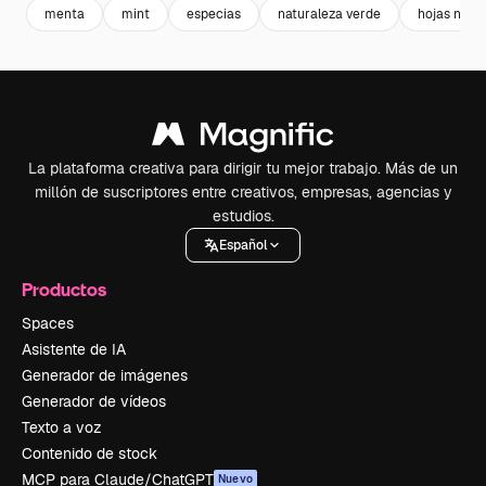
menta
mint
especias
naturaleza verde
hojas natu
La plataforma creativa para dirigir tu mejor trabajo. Más de un
millón de suscriptores entre creativos, empresas, agencias y
estudios.
Español
Productos
Spaces
Asistente de IA
Generador de imágenes
Generador de vídeos
Texto a voz
Contenido de stock
MCP para Claude/ChatGPT
Nuevo