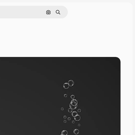
Buscar por imagen
Buscar