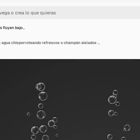
s fluyen bajo…
Burbujas fluyen bajo el agua chisporroteando refrescos o champán aislados sobre fondo transparente