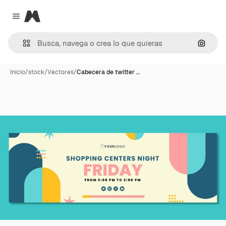
Magnific
Close menu
Buscar
Inicio
/
stock
/
Vectores
/
Cabecera de twitter …