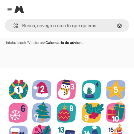
Magnific
Close menu
Buscar
Inicio
/
stock
/
Vectores
/
Calendario de advien…