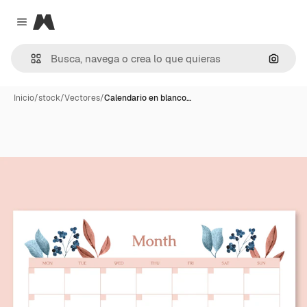
Magnific
Close menu
Buscar
Inicio
/
stock
/
Vectores
/
Calendario en blanco…