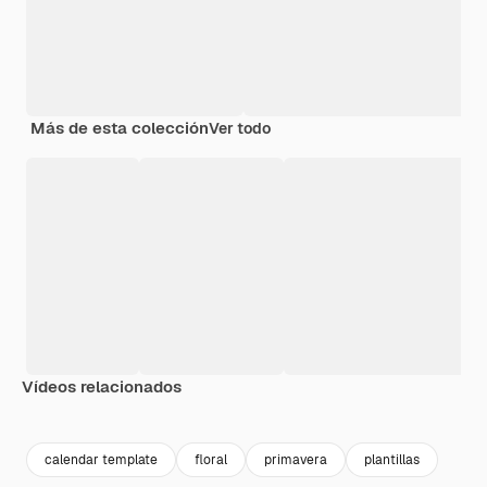
Más de esta colección
Ver todo
Vídeos relacionados
Premium
Premium
Premium
Premium
calendar template
floral
primavera
plantillas