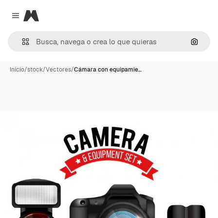
Magnific
Close menu
Buscar
Inicio
/
stock
/
Vectores
/
Cámara con equipamie…