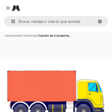
Magnific
Close menu
Buscar
Inicio
/
stock
/
Vectores
/
Camión de transporte…