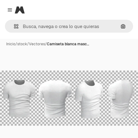
Magnific
Close menu
Buscar
Inicio
/
stock
/
Vectores
/
Camiseta blanca masc…