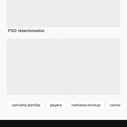
PSD relacionados
camiseta plantilla
playera
camiseta mockup
camiseta 