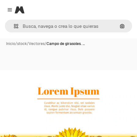
Magnific
Close menu
Buscar
Inicio
/
stock
/
Vectores
/
Campo de girasoles. …