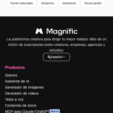
flores naturales
botanica
botanical
flores jardin
b
La plataforma creativa para dirigir tu mejor trabajo. Más de un
millón de suscriptores entre creativos, empresas, agencias y
estudios.
Español
Productos
Spaces
Asistente de IA
Generador de imágenes
Generador de vídeos
Texto a voz
Contenido de stock
MCP para Claude/ChatGPT
Nuevo