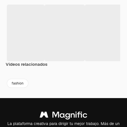
Vídeos relacionados
Premium
Premium
Generado por IA
Premium
Premium
Generado p
fashion
La plataforma creativa para dirigir tu mejor trabajo. Más de un