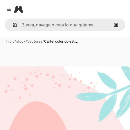
Magnific
Close menu
Buscar
Inicio
/
stock
/
Vectores
/
Cartel colorido esti…