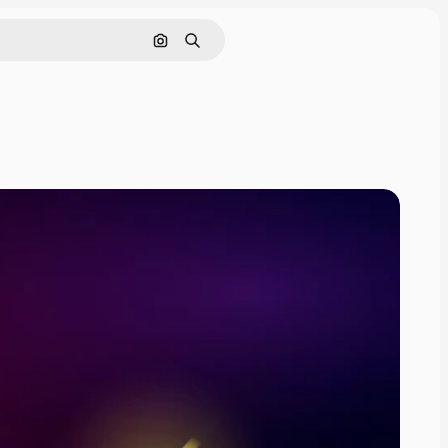
Buscar por imagen
Buscar