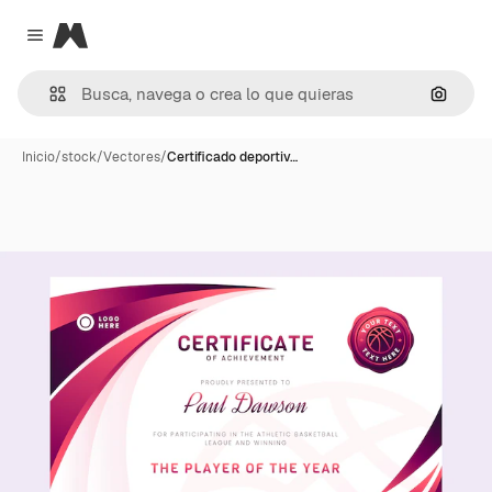
Magnific
Close menu
Buscar
Inicio
/
stock
/
Vectores
/
Certificado deportiv…