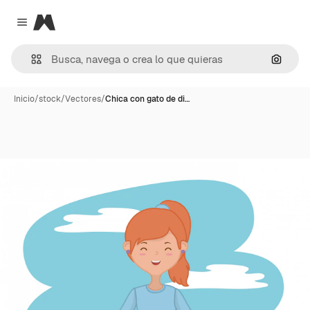
Magnific
Close menu
Buscar
Inicio
/
stock
/
Vectores
/
Chica con gato de di…