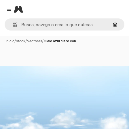
Magnific
Close menu
Buscar
Inicio
/
stock
/
Vectores
/
Cielo azul claro con…