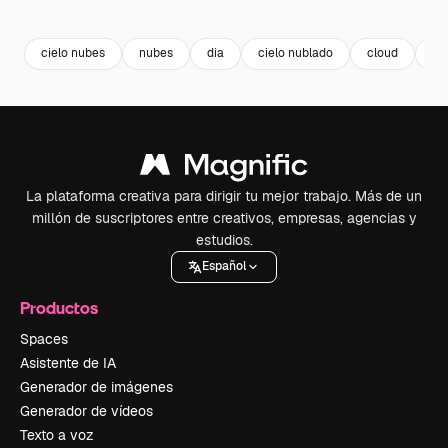
Premium
Premium
Premium
Premium
cielo nubes
nubes
dia
cielo nublado
cloud
fo
La plataforma creativa para dirigir tu mejor trabajo. Más de un
millón de suscriptores entre creativos, empresas, agencias y
estudios.
Español
Productos
Spaces
Asistente de IA
Generador de imágenes
Generador de vídeos
Texto a voz