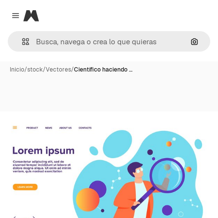
Magnific
Close menu
Buscar
Inicio
/
stock
/
Vectores
/
Científico haciendo …