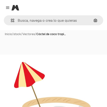
Magnific
Close menu
Buscar
Inicio
/
stock
/
Vectores
/
Cóctel de coco tropi…