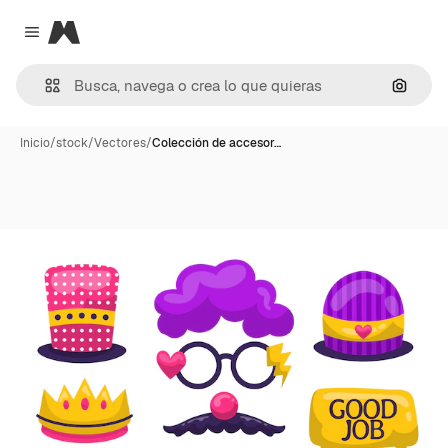
Magnific
Close menu
Buscar
Inicio
/
stock
/
Vectores
/
Colección de accesor…