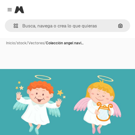
Magnific
Close menu
Buscar
Inicio
/
stock
/
Vectores
/
Colección angel navi…