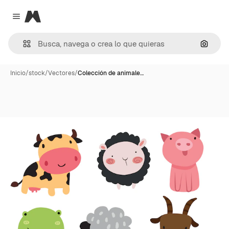
Magnific
Close menu
Buscar
Inicio
/
stock
/
Vectores
/
Colección de animale…