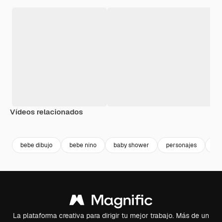
Vídeos relacionados
Premium
Premium
Premium
Premium
bebe dibujo
bebe nino
baby shower
personajes
cu
La plataforma creativa para dirigir tu mejor trabajo. Más de un