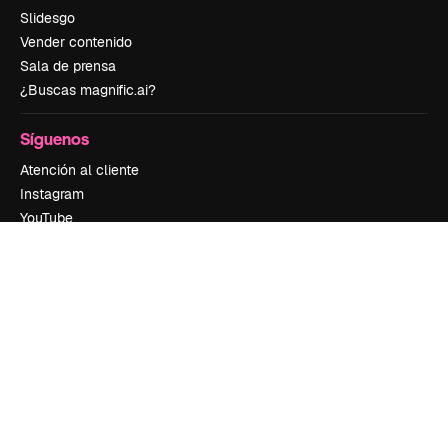
Slidesgo
Vender contenido
Sala de prensa
¿Buscas magnific.ai?
Síguenos
Atención al cliente
Instagram
YouTube
LinkedIn
TikTok
Discord
X
Reddit
Copyright © 2010-
2026
Freepik Company S.L.U.
Todos los derechos
reservados
.