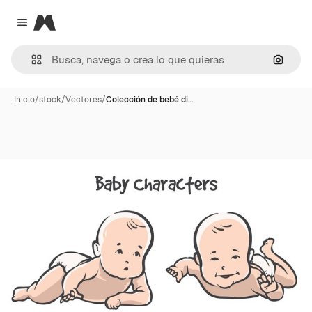
Magnific
Close menu
Buscar
Inicio
/
stock
/
Vectores
/
Colección de bebé di…