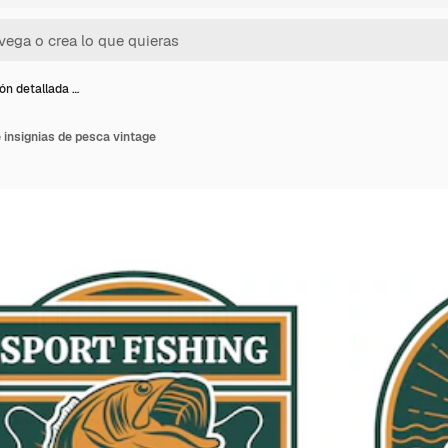
ón detallada …
 insignias de pesca vintage