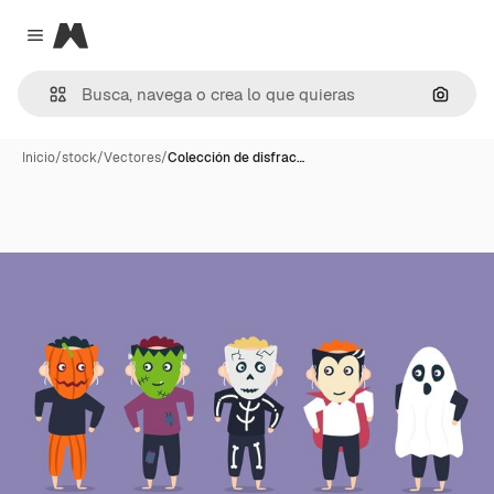
Magnific
Close menu
Buscar
Inicio
/
stock
/
Vectores
/
Colección de disfrac…