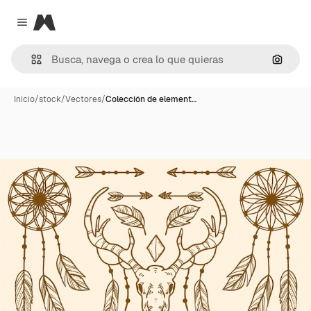
Magnific
Close menu
Buscar
Inicio
/
stock
/
Vectores
/
Colección de element…