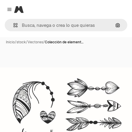
Magnific
Close menu
Buscar
Inicio
/
stock
/
Vectores
/
Colección de element…