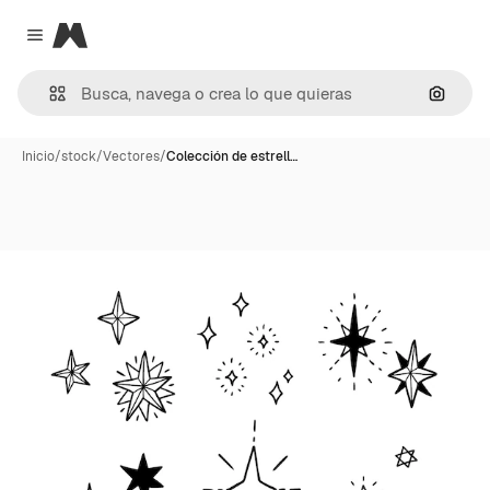
Magnific
Close menu
Buscar
Inicio
/
stock
/
Vectores
/
Colección de estrell…