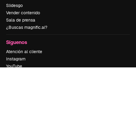
Slidesgo
Vender contenido
Sala de prensa
¿Buscas magnific.ai?
Síguenos
Atención al cliente
Instagram
YouTube
LinkedIn
TikTok
Discord
X
Reddit
Copyright © 2010-
2026
Freepik Company S.L.U.
Todos los derechos
reservados
.