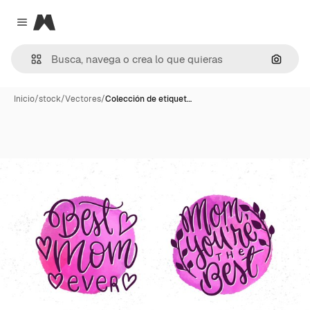
Magnific
Close menu
Buscar
Inicio
/
stock
/
Vectores
/
Colección de etiquet…