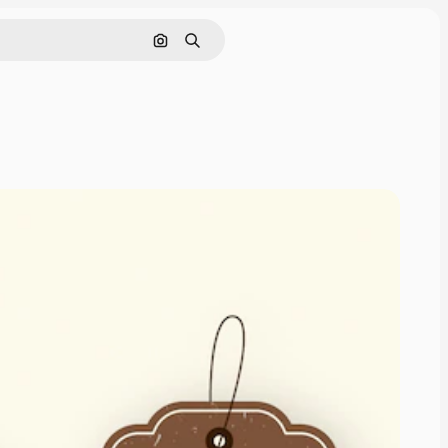
Buscar por imagen
Buscar