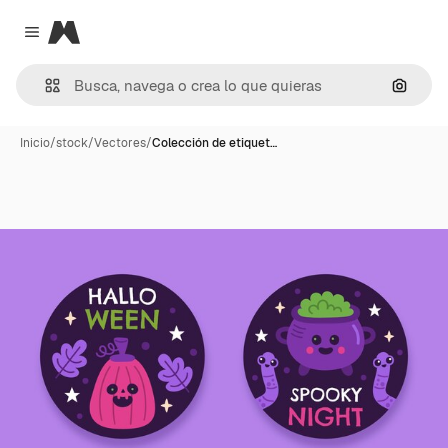
Magnific
Close menu
Buscar
Inicio
/
stock
/
Vectores
/
Colección de etiquet…