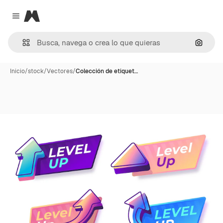
Magnific
Close menu
Buscar
Inicio
/
stock
/
Vectores
/
Colección de etiquet…