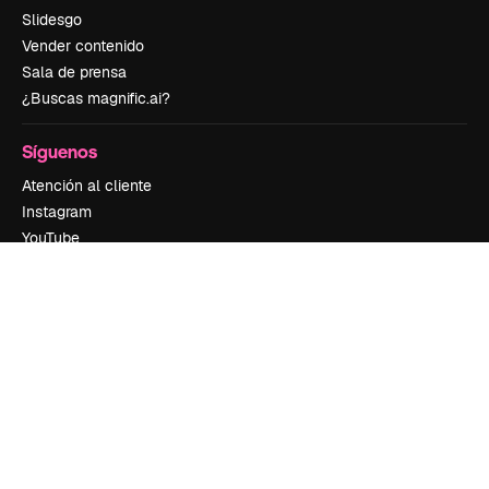
Slidesgo
Vender contenido
Sala de prensa
¿Buscas magnific.ai?
Síguenos
Atención al cliente
Instagram
YouTube
LinkedIn
TikTok
Discord
X
Reddit
Copyright © 2010-
2026
Freepik Company S.L.U.
Todos los derechos
reservados
.