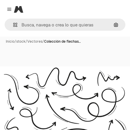
Magnific
Close menu
Buscar
Inicio
/
stock
/
Vectores
/
Colección de flechas…