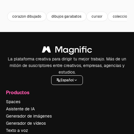
Premium
Premium
Premium
Premium
corazon dibujado
dibujos garabatos
cursor
colecciones
La plataforma creativa para dirigir tu mejor trabajo. Más de un
millón de suscriptores entre creativos, empresas, agencias y
estudios.
Español
Productos
Spaces
Asistente de IA
Generador de imágenes
Generador de vídeos
Texto a voz