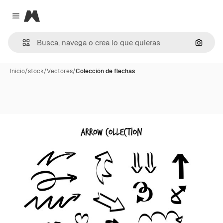
Magnific
Close menu
Buscar
Inicio
/
stock
/
Vectores
/
Colección de flechas