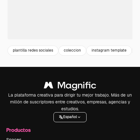
plantilla redes sociales
coleccion
instagram template
h
La plataforma creativa para dirigir tu mejor trabajo. Más de un
millón de suscriptores entre creativos, empresas, agencias y
estudios.
Español
Productos
Spaces