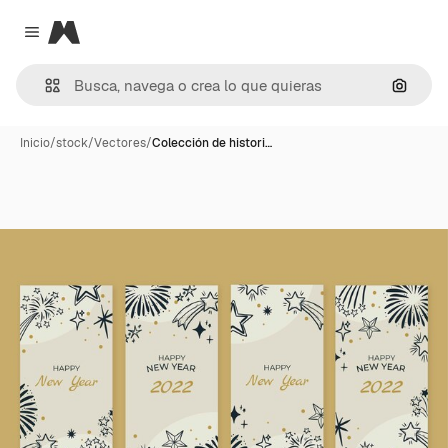
Magnific
Close menu
Buscar
Inicio
/
stock
/
Vectores
/
Colección de histori…