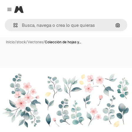
Magnific
Close menu
Buscar
Inicio
/
stock
/
Vectores
/
Colección de hojas y…