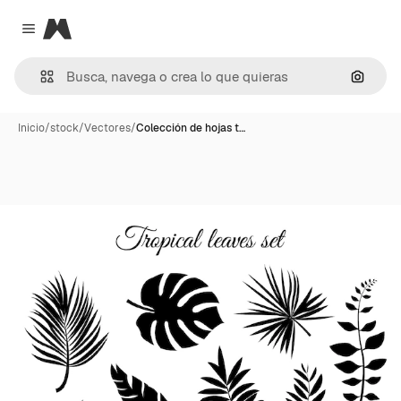
Magnific
Close menu
Buscar
Inicio
/
stock
/
Vectores
/
Colección de hojas t…