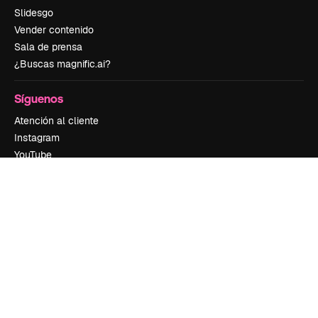
Slidesgo
Vender contenido
Sala de prensa
¿Buscas magnific.ai?
Síguenos
Atención al cliente
Instagram
YouTube
LinkedIn
TikTok
Discord
X
Reddit
Copyright © 2010-
2026
Freepik Company S.L.U.
Todos los derechos
reservados
.