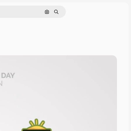
Buscar por imagen
Buscar