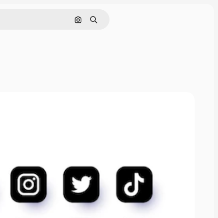
Buscar por imagen
Buscar