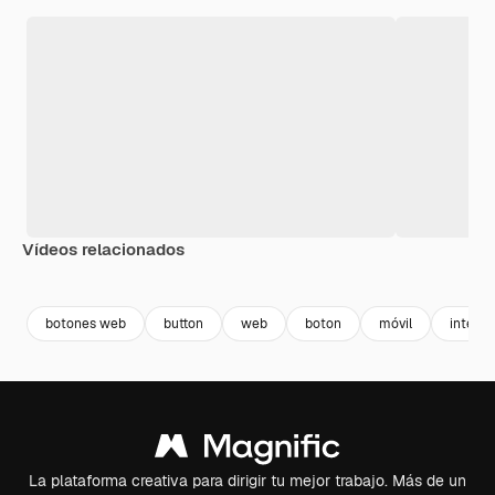
Vídeos relacionados
Premium
Premium
Premium
Premium
Generado p
botones web
button
web
boton
móvil
interne
La plataforma creativa para dirigir tu mejor trabajo. Más de un