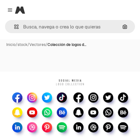
Magnific
Close menu
Buscar
Inicio
/
stock
/
Vectores
/
Colección de logos d…