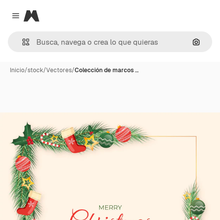
Magnific
Close menu
Buscar
Inicio
/
stock
/
Vectores
/
Colección de marcos …