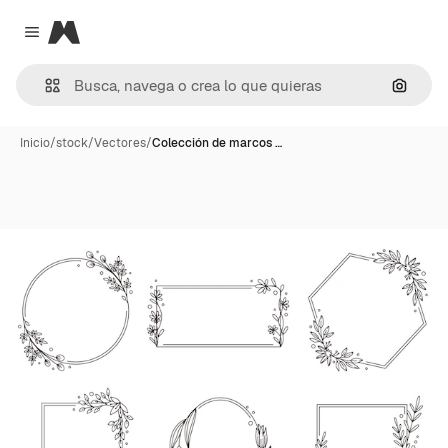
Magnific
Close menu
Buscar
Inicio
/
stock
/
Vectores
/
Colección de marcos …